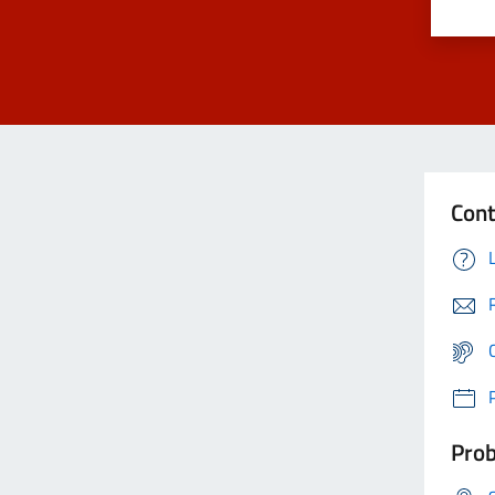
Cont
Prob