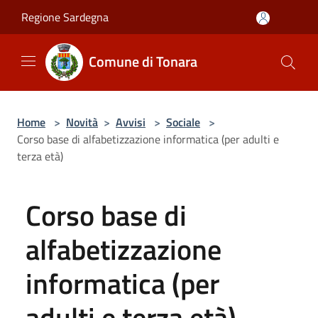
Salta al contenuto principale
Regione Sardegna
Comune di Tonara
Home
>
Novità
>
Avvisi
>
Sociale
>
Corso base di alfabetizzazione informatica (per adulti e
terza età)
Corso base di
alfabetizzazione
informatica (per
adulti e terza età)