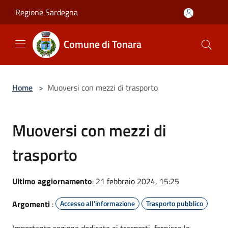
Salta al contenuto principale
Regione Sardegna
Comune di Tonara
Home
>
Muoversi con mezzi di trasporto
Muoversi con mezzi di
trasporto
Ultimo aggiornamento
: 21 febbraio 2024, 15:25
Argomenti
:
Accesso all'informazione
Trasporto pubblico
Importante sezione dedicata ai trasporti, fornisce le