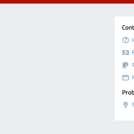
Cont
Prob