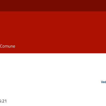
il Comune
Ved
5:21