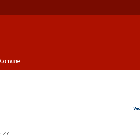
il Comune
Ved
5:27