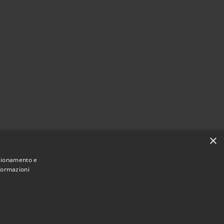
×
nzionamento e
nformazioni