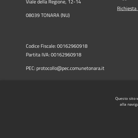
Viale della Regione, 12-14
Richiesta
08039 TONARA (NU)
Codice Fiscale: 00162960918
Partita IVA: 00162960918
PEC: protocollo@pec.comunetonara.it
Centralino Unico:
Questo sito 
078463823
alla navig