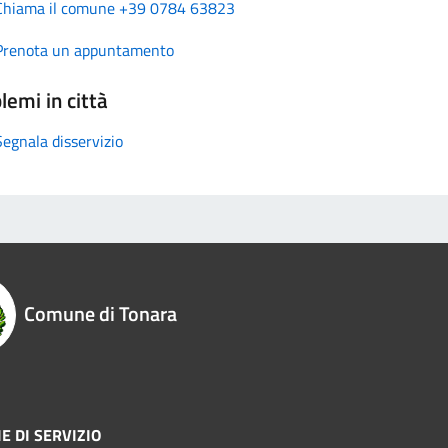
Chiama il comune +39 0784 63823
Prenota un appuntamento
lemi in città
Segnala disservizio
Comune di Tonara
E DI SERVIZIO