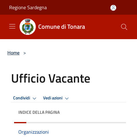
Salta al contenuto principale
Regione Sardegna
Comune di Tonara
Home
>
Ufficio Vacante
Condividi
Vedi azioni
INDICE DELLA PAGINA
Organizzazioni