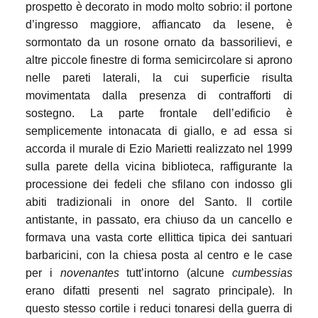
prospetto è decorato in modo molto sobrio: il portone
d’ingresso maggiore, affiancato da lesene, è
sormontato da un rosone ornato da bassorilievi, e
altre piccole finestre di forma semicircolare si aprono
nelle pareti laterali, la cui superficie risulta
movimentata dalla presenza di contrafforti di
sostegno. La parte frontale dell’edificio è
semplicemente intonacata di giallo, e ad essa si
accorda il murale di Ezio Marietti realizzato nel 1999
sulla parete della vicina biblioteca, raffigurante la
processione dei fedeli che sfilano con indosso gli
abiti tradizionali in onore del Santo. Il cortile
antistante, in passato, era chiuso da un cancello e
formava una vasta corte ellittica tipica dei santuari
barbaricini, con la chiesa posta al centro e le case
per i
novenantes
tutt’intorno (alcune
cumbessias
erano difatti presenti nel sagrato principale). In
questo stesso cortile i reduci tonaresi della guerra di