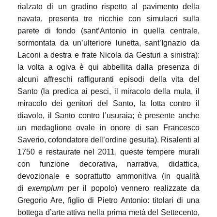
rialzato di un gradino rispetto al pavimento della
navata, presenta tre nicchie con simulacri sulla
parete di fondo (sant’Antonio in quella centrale,
sormontata da un’ulteriore lunetta, sant’Ignazio da
Laconi a destra e frate Nicola da Gesturi a sinistra):
la volta a ogiva è qui abbellita dalla presenza di
alcuni affreschi raffiguranti episodi della vita del
Santo (la predica ai pesci, il miracolo della mula, il
miracolo dei genitori del Santo, la lotta contro il
diavolo, il Santo contro l’usuraia; è presente anche
un medaglione ovale in onore di san Francesco
Saverio, cofondatore dell’ordine gesuita). Risalenti al
1750 e restaurate nel 2011, queste tempere murali
con funzione decorativa, narrativa, didattica,
devozionale e soprattutto ammonitiva (in qualità
di
exemplum
per il popolo) vennero realizzate da
Gregorio Are, figlio di Pietro Antonio: titolari di una
bottega d’arte attiva nella prima metà del Settecento,