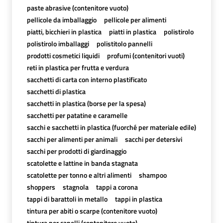
paste abrasive (contenitore vuoto)
pellicole da imballaggio
pellicole per alimenti
piatti, bicchieri in plastica
piatti in plastica
polistirolo
polistirolo imballaggi
polistitolo pannelli
prodotti cosmetici liquidi
profumi (contenitori vuoti)
reti in plastica per frutta e verdura
sacchetti di carta con interno plastificato
sacchetti di plastica
sacchetti in plastica (borse per la spesa)
sacchetti per patatine e caramelle
sacchi e sacchetti in plastica (fuorché per materiale edile)
sacchi per alimenti per animali
sacchi per detersivi
sacchi per prodotti di giardinaggio
scatolette e lattine in banda stagnata
scatolette per tonno e altri alimenti
shampoo
shoppers
stagnola
tappi a corona
tappi di barattoli in metallo
tappi in plastica
tintura per abiti o scarpe (contenitore vuoto)
tintura per capelli (contenitore vuoto)