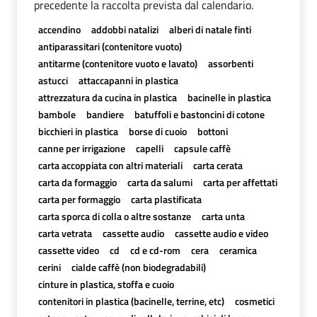
precedente la raccolta prevista dal calendario.
accendino
addobbi natalizi
alberi di natale finti
antiparassitari (contenitore vuoto)
antitarme (contenitore vuoto e lavato)
assorbenti
astucci
attaccapanni in plastica
attrezzatura da cucina in plastica
bacinelle in plastica
bambole
bandiere
batuffoli e bastoncini di cotone
bicchieri in plastica
borse di cuoio
bottoni
canne per irrigazione
capelli
capsule caffè
carta accoppiata con altri materiali
carta cerata
carta da formaggio
carta da salumi
carta per affettati
carta per formaggio
carta plastificata
carta sporca di colla o altre sostanze
carta unta
carta vetrata
cassette audio
cassette audio e video
cassette video
cd
cd e cd-rom
cera
ceramica
cerini
cialde caffè (non biodegradabili)
cinture in plastica, stoffa e cuoio
contenitori in plastica (bacinelle, terrine, etc)
cosmetici