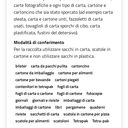
carte fotografiche e ogni tipo di carta, cartone e
cartoncino che sia stato sporcato (ad esempio carta
oleata, carta e cartone unti, fazzoletti di carta
usati, tovaglioli di carta sporchi di cibo, carta
plastificata, fustini del detersivo).
Modalità di conferimento
Per la raccolta utilizzare sacchi in carta, scatole in
cartone e non utilizzare sacchi in plastica.
blister
carta da pacchi pulita
cartoncino
cartone da imballaggio
cartone per alimenti
cartone per bevande
cartoni piegati
contenitori in tetrapak
fogli di carta
fogli di carta o cartone
fogli di cartone
fotocopie
giornali
giornali e riviste
imballaggi di carta
imballaggi di cartone
libri
pergamene
quaderni
riviste
sacchetti di carta
scatola in cartone per pizza
scatole per alimenti
scatoloni
Tetrapak
Tetra-pak