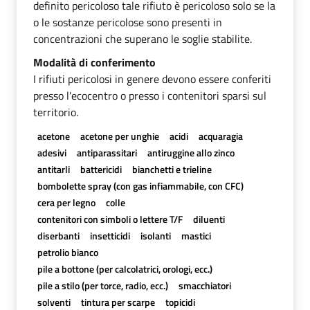
definito pericoloso tale rifiuto è pericoloso solo se la
o le sostanze pericolose sono presenti in
concentrazioni che superano le soglie stabilite.
Modalità di conferimento
I rifiuti pericolosi in genere devono essere conferiti
presso l'ecocentro o presso i contenitori sparsi sul
territorio.
acetone
acetone per unghie
acidi
acquaragia
adesivi
antiparassitari
antiruggine allo zinco
antitarli
battericidi
bianchetti e trieline
bombolette spray (con gas infiammabile, con CFC)
cera per legno
colle
contenitori con simboli o lettere T/F
diluenti
diserbanti
insetticidi
isolanti
mastici
petrolio bianco
pile a bottone (per calcolatrici, orologi, ecc.)
pile a stilo (per torce, radio, ecc.)
smacchiatori
solventi
tintura per scarpe
topicidi