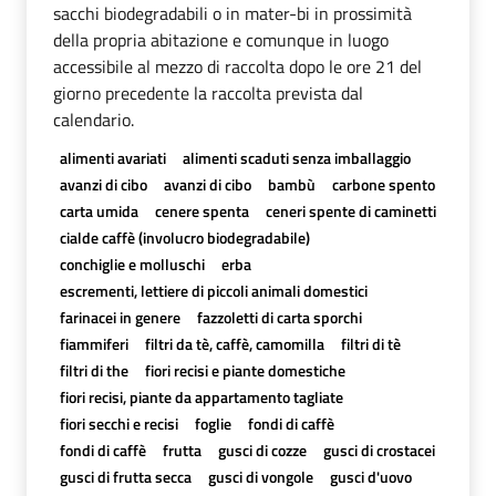
sacchi biodegradabili o in mater-bi in prossimità
della propria abitazione e comunque in luogo
accessibile al mezzo di raccolta dopo le ore 21 del
giorno precedente la raccolta prevista dal
calendario.
alimenti avariati
alimenti scaduti senza imballaggio
avanzi di cibo
avanzi di cibo
bambù
carbone spento
carta umida
cenere spenta
ceneri spente di caminetti
cialde caffè (involucro biodegradabile)
conchiglie e molluschi
erba
escrementi, lettiere di piccoli animali domestici
farinacei in genere
fazzoletti di carta sporchi
fiammiferi
filtri da tè, caffè, camomilla
filtri di tè
filtri di the
fiori recisi e piante domestiche
fiori recisi, piante da appartamento tagliate
fiori secchi e recisi
foglie
fondi di caffè
fondi di caffè
frutta
gusci di cozze
gusci di crostacei
gusci di frutta secca
gusci di vongole
gusci d'uovo