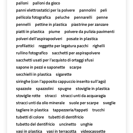
palloni
palloni da gioco
panni elettrostatici per la polvere
pannolini
peli
pellicola fotografica
peluche
pennarelli
penne
pennelli
pettine in plastica
piastrine per zanzare
piatti in plastica
piume
polvere da pulizia pavimenti
polveri dell'aspirapoolveri
posate in plastica
profilattici
reggette per legatura pacchi
righelli
rullino fotografico
sacchetti per aspirapolvere
sacchetti usati per l’acquisto di ortaggi sfusi
sapone in pezzi e saponette
scarpe
secchielli in plastica
sigarette
siringhe (con l'apposito cappuccio inserito sull'ago)
spazzole
spazzolini
spugne
stoviglie in plastica
stoviglie rotte
stracci
stracci unti da acquaragia
stracci unti da olio minerale
suole per scarpe
sveglie
tagliere in plastica
tappezzeria/tappeti
trucchi
tubetti di colore
tubetti di dentifricio
tubetto del dentifricio
uncinetto
unghie
vasi in plastica
vasi in terracotta
videocassette