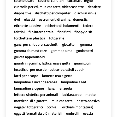
cotone usato
cover di cellulari
cucchiai di legno
custodie per cd, musicassette, videocassette
dentiere
diapositive
dischetti per computer
dischi in vinile
dvd
elastici
escrementi di animali domestici
etichette adesive
etichette di indumenti
federe
feltrini
filo interdentale
fiori finti
floppy disk
forchette in plastica
fotografie
ganci per chiuderei sacchetti
giocattoli
gomma
gomma da masticare
gommapiuma
goniometri
grucce appendiabiti
guanti in gomma, lattice, usa e getta
guarnizioni
insetticidi per uso domestico (barattoli vuoti)
lacci per scarpe
lamette usa e getta
lampadine a incandescenza
lampadine a led
lampadine alogene
lana
lenzuola
lettiera sintetica per animali
lucidascarpe
matite
mozziconi di sigaretta
musicassette
nastro adesivo
negativi fotografici
occhiali
occhiali (montatura)
oggetti formati da più materiali
ombrelli
ovatta